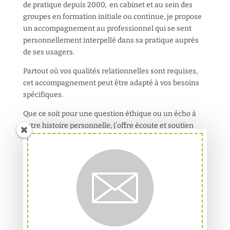
de pratique depuis 2000, en cabinet et au sein des
groupes en formation initiale ou continue, je propose
un accompagnement au professionnel qui se sent
personnellement interpellé dans sa pratique auprès
de ses usagers.
Partout où vos qualités relationnelles sont requises,
cet accompagnement peut être adapté à vos besoins
spécifiques.
Que ce soit pour une question éthique ou un écho à
votre histoire personnelle, j’offre écoute et soutien
afin d’accueillir ce qui se vit dans l’exercice de vos
fonctions. Nous pouvons entrer alors dans un
processus de mise en lumière, puis de résolution des
difficultés, selon les besoins qui émergent en prenant
appui sur les ressources existantes. Il est aussi
possible d’identifier des besoins qui nécessitent le
développement de ressources nouvelles. Des pistes
pourront alors se dessiner…