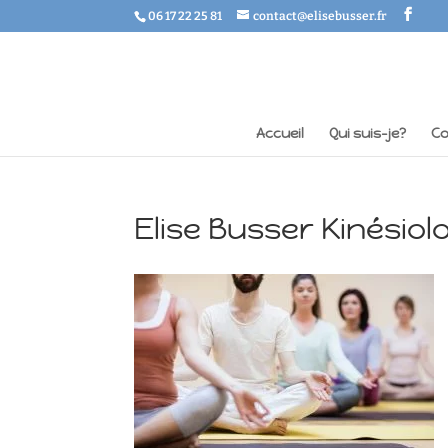
06 17 22 25 81
contact@elisebusser.fr
Accueil
Qui suis-je?
Co
Elise Busser Kinésio